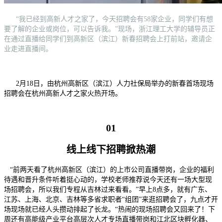
“我已经到高新人才之家了，今天招聘会有58家企业，同学们有想
要了解的企业或岗位，可以告诉我。”现场，浙江理工大学的辅导员正
在通过直播给同学们到高新区（滨江）新春招聘会上打前站，邀请企
业走进直播间。
2月18日，由杭州高新区（滨江）人力社保局举办的新春首场现场
招聘会在杭州高新人才之家火热开场。
01
线上线下招聘掀热潮
“前两天看了杭州高新区（滨江）的上市公司直播带岗，企业的福利
待遇和晋升条件听着挺心动的，学校老师推荐说今天还有一场大型现
场招聘会，所以我们专程从吉林过来看看。”早上8点多，就有广东、
江苏、上海、北京、吉林等多省求职者“组团”来逛招聘会了，九点才开
场现场就已经人头攒动排起了长龙。“热闹的现场招聘会又回来了！下
周还有高能级产业平台高层次人才专场直播带岗和江北区块孵化器、