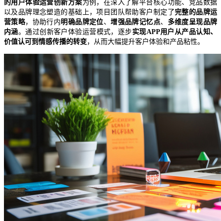
的用户体验运营创新方案
为例，在深入了解平台核心功能、竞品数据
以及品牌理念塑造的基础上，项目团队帮助客户制定了
完整的品牌运
营策略
，协助行内
明确品牌定位
、
增强品牌记忆点
、
多维度呈现品牌
内涵
。通过创新客户体验运营模式，逐步
实现APP用户从产品认知、
价值认可到情感传播的转变
，从而大幅提升客户体验和产品粘性。