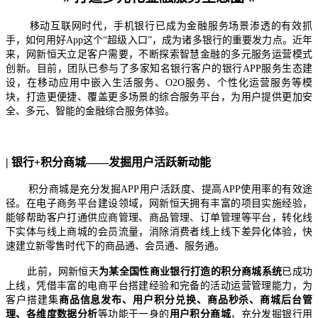
移动互联网时代，手机银行已成为金融服务场景渗透的有效抓
手，如何用好App这个“超级入口”，成为诸多银行的重要发力点。近年
来，网新恒天立足客户需要，不断探索智慧金融的多元服务运营模式
创新。目前，团队已参与了多家知名银行客户的银行APP服务生态建
设，在移动应用中嵌入生活服务、O2O服务、个性化运营服务等模
块，打造更便捷、覆盖更多场景的综合服务平台，为用户提供更加安
全、多元、智能的金融综合服务体验。
| 银行+积分商城——发掘用户活跃新动能
​积分商城是充分发掘APP用户活跃度、提高APP使用率的有效途
径。在电子商务平台建设领域，网新恒天拥有丰富的项目实施经验，
能够帮助客户打通供应商管理、商品管理、订单管理等平台，转化线
下实体与线上商城的会员流量，消除消费者线上线下差异化体验，快
速建立新零售时代下的商品通、会员通、服务通。
此前，网新恒天
为某全国性商业银行打造的积分商城系统
已成功
上线，凭借丰富的电商平台搭建经验和完备的活动运营管理能力，为
客户搭建集
商品信息发布、用户积分兑换、商品秒杀、商城后台管
理、各维度数据分析
等功能于一身的
用户积分商城
，充分发掘银行用